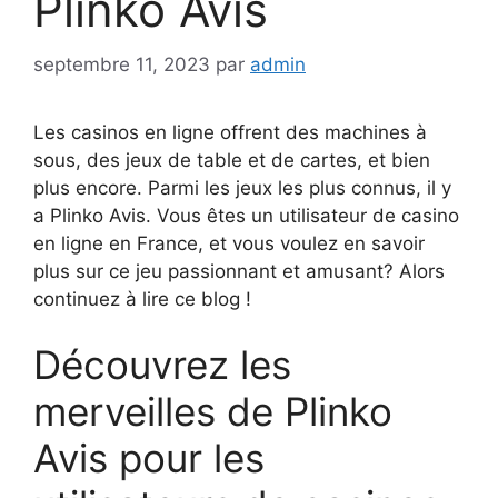
Plinko Avis
septembre 11, 2023
par
admin
Les casinos en ligne offrent des machines à
sous, des jeux de table et de cartes, et bien
plus encore. Parmi les jeux les plus connus, il y
a Plinko Avis. Vous êtes un utilisateur de casino
en ligne en France, et vous voulez en savoir
plus sur ce jeu passionnant et amusant? Alors
continuez à lire ce blog !
Découvrez les
merveilles de Plinko
Avis pour les