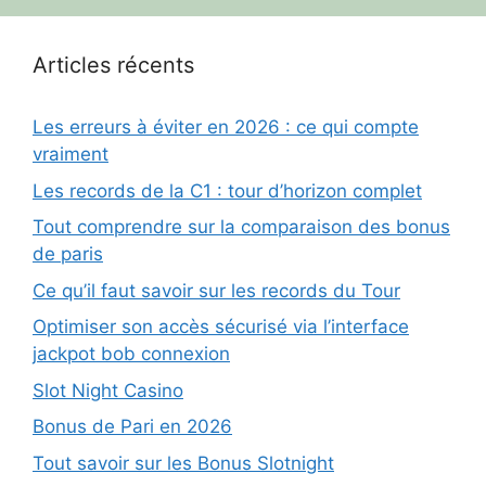
Articles récents
Les erreurs à éviter en 2026 : ce qui compte
vraiment
Les records de la C1 : tour d’horizon complet
Tout comprendre sur la comparaison des bonus
de paris
Ce qu’il faut savoir sur les records du Tour
Optimiser son accès sécurisé via l’interface
jackpot bob connexion
Slot Night Casino
Bonus de Pari en 2026
Tout savoir sur les Bonus Slotnight