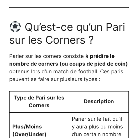
Qu’est-ce qu’un Pari
sur les Corners ?
Parier sur les corners consiste à
prédire le
nombre de corners (ou coups de pied de coin)
obtenus lors d’un match de football. Ces paris
peuvent se faire sur plusieurs types :
Type de Pari sur les
Description
Corners
Parier sur le fait qu’il
Plus/Moins
y aura plus ou moins
(Over/Under)
d’un certain nombre