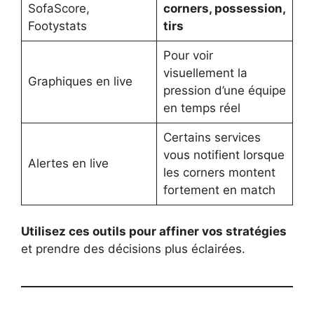
SofaScore,
corners, possession,
Footystats
tirs
Pour voir
visuellement la
Graphiques en live
pression d’une équipe
en temps réel
Certains services
vous notifient lorsque
Alertes en live
les corners montent
fortement en match
Utilisez ces outils pour affiner vos stratégies
et prendre des décisions plus éclairées.