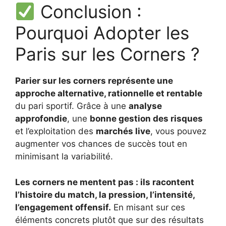
Conclusion :
Pourquoi Adopter les
Paris sur les Corners ?
Parier sur les corners représente une
approche alternative, rationnelle et rentable
du pari sportif. Grâce à une
analyse
approfondie
, une
bonne gestion des risques
et l’exploitation des
marchés live
, vous pouvez
augmenter vos chances de succès tout en
minimisant la variabilité.
Les corners ne mentent pas : ils racontent
l’histoire du match, la pression, l’intensité,
l’engagement offensif.
En misant sur ces
éléments concrets plutôt que sur des résultats