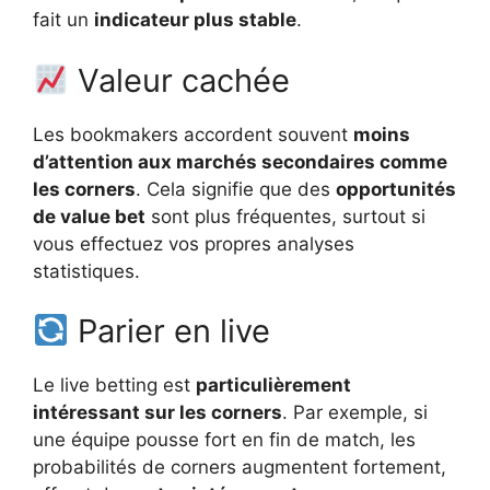
fait un
indicateur plus stable
.
Valeur cachée
Les bookmakers accordent souvent
moins
d’attention aux marchés secondaires comme
les corners
. Cela signifie que des
opportunités
de value bet
sont plus fréquentes, surtout si
vous effectuez vos propres analyses
statistiques.
Parier en live
Le live betting est
particulièrement
intéressant sur les corners
. Par exemple, si
une équipe pousse fort en fin de match, les
probabilités de corners augmentent fortement,