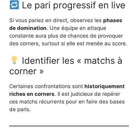
Le pari progressif en live
Si vous pariez en direct, observez les
phases
de domination
. Une équipe en attaque
constante aura plus de chances de provoquer
des corners, surtout si elle est menée au score.
Identifier les « matchs à
corner »
Certaines confrontations sont
historiquement
riches en corners
. Il est judicieux de repérer
ces matchs récurrents pour en faire des bases
de paris.