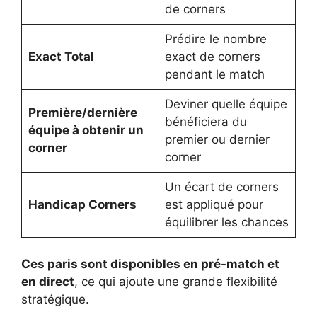
de corners
Prédire le nombre
Exact Total
exact de corners
pendant le match
Deviner quelle équipe
Première/dernière
bénéficiera du
équipe à obtenir un
premier ou dernier
corner
corner
Un écart de corners
Handicap Corners
est appliqué pour
équilibrer les chances
Ces paris sont disponibles en pré-match et
en direct
, ce qui ajoute une grande flexibilité
stratégique.