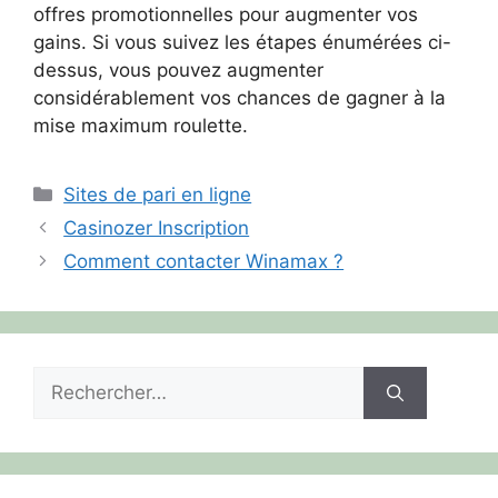
offres promotionnelles pour augmenter vos
gains. Si vous suivez les étapes énumérées ci-
dessus, vous pouvez augmenter
considérablement vos chances de gagner à la
mise maximum roulette.
Catégories
Sites de pari en ligne
Casinozer Inscription
Comment contacter Winamax ?
Rechercher :