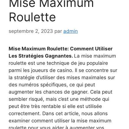
Mise Maximum
Roulette
septembre 2, 2023
par
admin
Mise Maximum Roulette: Comment Utiliser
Les Stratégies Gagnantes.
La mise maximum
roulette est une technique de jeu populaire
parmi les joueurs de casino. Il se concentre sur
la stratégie d’utiliser des mises maximales sur
des numéros spécifiques, ce qui peut
augmenter les chances de gagner. Cela peut
sembler risqué, mais c’est une méthode qui
peut être très rentable si elle est utilisée
correctement. Dans cet article, nous allons
examiner comment utiliser la mise maximum
roulette pour vous aider à augmenter vos