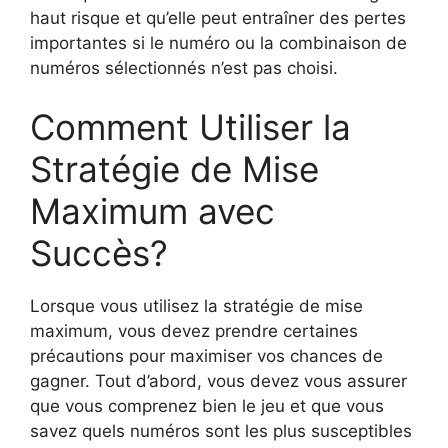
haut risque et qu’elle peut entraîner des pertes
importantes si le numéro ou la combinaison de
numéros sélectionnés n’est pas choisi.
Comment Utiliser la
Stratégie de Mise
Maximum avec
Succès?
Lorsque vous utilisez la stratégie de mise
maximum, vous devez prendre certaines
précautions pour maximiser vos chances de
gagner. Tout d’abord, vous devez vous assurer
que vous comprenez bien le jeu et que vous
savez quels numéros sont les plus susceptibles