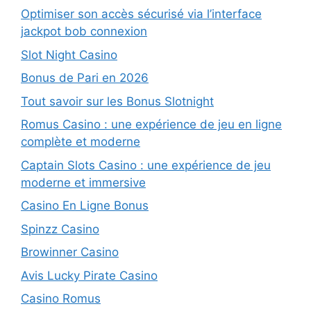
Optimiser son accès sécurisé via l’interface
jackpot bob connexion
Slot Night Casino
Bonus de Pari en 2026
Tout savoir sur les Bonus Slotnight
Romus Casino : une expérience de jeu en ligne
complète et moderne
Captain Slots Casino : une expérience de jeu
moderne et immersive
Casino En Ligne Bonus
Spinzz Casino
Browinner Casino
Avis Lucky Pirate Casino
Casino Romus