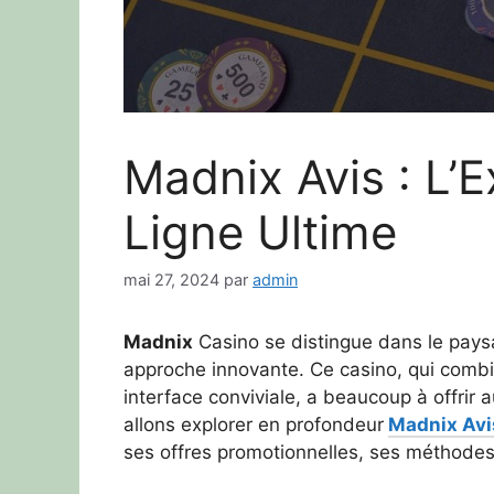
Madnix Avis : L’
Ligne Ultime
mai 27, 2024
par
admin
Madnix
Casino se distingue dans le paysa
approche innovante. Ce casino, qui combi
interface conviviale, a beaucoup à offrir 
allons explorer en profondeur
Madnix Avi
ses offres promotionnelles, ses méthodes