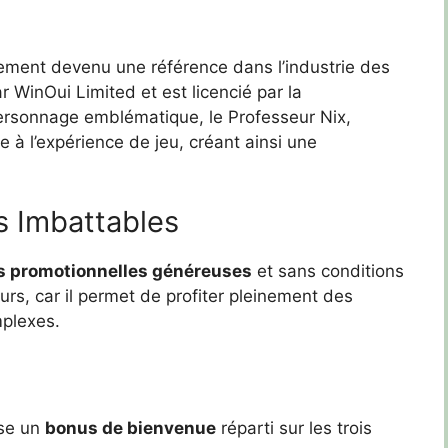
ement devenu une référence dans l’industrie des
r WinOui Limited et est licencié par la
rsonnage emblématique, le Professeur Nix,
 à l’expérience de jeu, créant ainsi une
s Imbattables
s promotionnelles généreuses
et sans conditions
eurs, car il permet de profiter pleinement des
mplexes.
ose un
bonus de bienvenue
réparti sur les trois