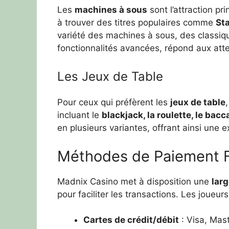
Les
machines à sous
sont l’attraction pr
à trouver des titres populaires comme
Sta
variété des machines à sous, des classiq
fonctionnalités avancées, répond aux atte
Les Jeux de Table
Pour ceux qui préfèrent les
jeux de table
incluant le
blackjack, la roulette, le bacc
en plusieurs variantes, offrant ainsi une 
Méthodes de Paiement F
Madnix Casino met à disposition une
lar
pour faciliter les transactions. Les joueur
Cartes de crédit/débit
: Visa, Mas