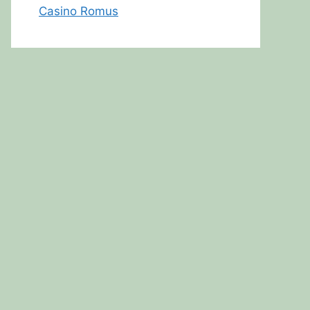
Casino Romus