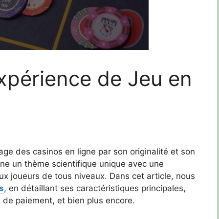
Expérience de Jeu en
ge des casinos en ligne par son originalité et son
ne un thème scientifique unique avec une
aux joueurs de tous niveaux. Dans cet article, nous
s
, en détaillant ses caractéristiques principales,
 de paiement, et bien plus encore.