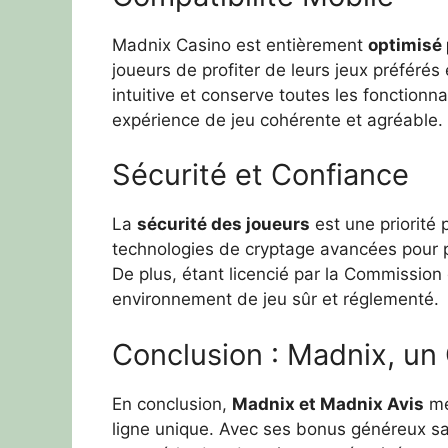
Madnix Casino est entièrement
optimisé 
joueurs de profiter de leurs jeux préféré
intuitive et conserve toutes les fonctionna
expérience de jeu cohérente et agréable.
Sécurité et Confiance
La
sécurité des joueurs
est une priorité 
technologies de cryptage avancées pour p
De plus, étant licencié par la Commissio
environnement de jeu sûr et réglementé.
Conclusion : Madnix, un
En conclusion,
Madnix et Madnix Avis
me
ligne unique. Avec ses bonus généreux sa