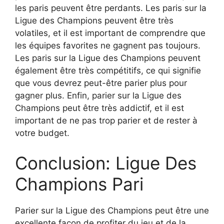
les paris peuvent être perdants. Les paris sur la
Ligue des Champions peuvent être très
volatiles, et il est important de comprendre que
les équipes favorites ne gagnent pas toujours.
Les paris sur la Ligue des Champions peuvent
également être très compétitifs, ce qui signifie
que vous devrez peut-être parier plus pour
gagner plus. Enfin, parier sur la Ligue des
Champions peut être très addictif, et il est
important de ne pas trop parier et de rester à
votre budget.
Conclusion: Ligue Des
Champions Pari
Parier sur la Ligue des Champions peut être une
excellente façon de profiter du jeu et de la