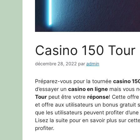
Casino 150 Tour 
décembre 28, 2022
par
admin
Préparez-vous pour la tournée
casino 150
d’essayer un
casino en ligne
mais vous n
Tour
peut être votre
réponse
! Cette offr
et offre aux utilisateurs un bonus gratui
que les utilisateurs peuvent profiter d’un
Lisez la suite pour en savoir plus sur cet
profiter.