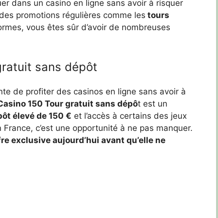
ouer dans un casino en ligne sans avoir à risquer
c des promotions régulières comme les
tours
ormes, vous êtes sûr d’avoir de nombreuses
gratuit sans dépôt
te de profiter des casinos en ligne sans avoir à
Casino 150 Tour gratuit sans dépô
t est un
ôt élevé de 150 €
et l’accès à certains des jeux
en France, c’est une opportunité à ne pas manquer.
fre exclusive aujourd’hui avant qu’elle ne