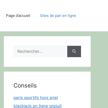
Page d’accueil
Sites de pari en ligne
Rechercher :
Conseils
paris sportifs hors arjel
blackjack en ligne gratuit