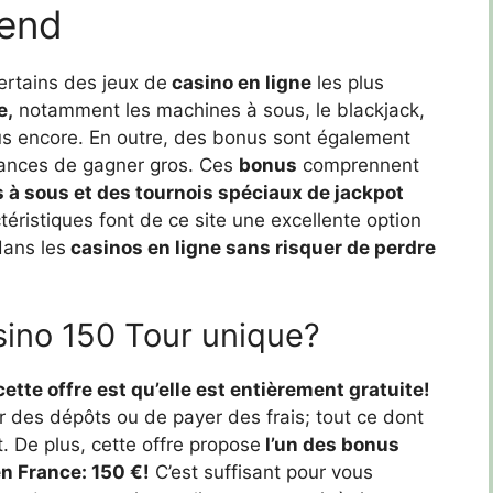
rend
ertains des jeux de
casino en ligne
les plus
e,
notamment les machines à sous, le blackjack,
plus encore. En outre, des bonus sont également
hances de gagner gros. Ces
bonus
comprennent
à sous et des tournois spéciaux de jackpot
téristiques font de ce site une excellente option
dans les
casinos en ligne sans risquer de perdre
sino 150 Tour unique?
cette offre est qu’elle est entièrement gratuite!
r des dépôts ou de payer des frais; tout ce dont
t. De plus, cette offre propose
l’un des bonus
n France: 150 €!
C’est suffisant pour vous