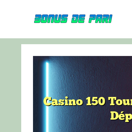
Aller
au
contenu