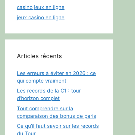
casino jeux en ligne
jeux casino en ligne
Articles récents
Les erreurs à éviter en 2026 : ce
qui compte vraiment
Les records de la C1 : tour
d’horizon complet
Tout comprendre sur la
comparaison des bonus de paris
Ce qu’il faut savoir sur les records
du Tour