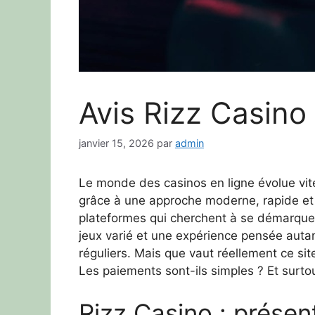
Avis Rizz Casino
janvier 15, 2026
par
admin
Le monde des casinos en ligne évolue vite,
grâce à une approche moderne, rapide et o
plateformes qui cherchent à se démarquer
jeux varié et une expérience pensée autan
réguliers. Mais que vaut réellement ce site
Les paiements sont-ils simples ? Et surto
Rizz Casino : présen