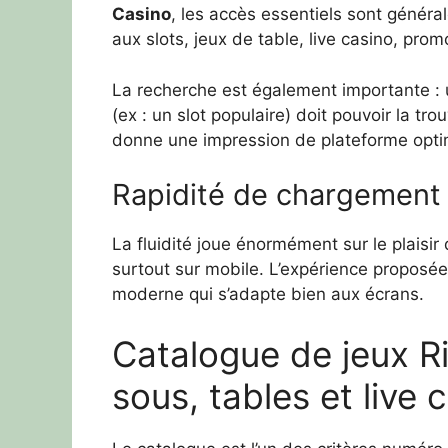
Casino
, les accès essentiels sont génér
aux slots, jeux de table, live casino, pro
La recherche est également importante : 
(ex : un slot populaire) doit pouvoir la tro
donne une impression de plateforme opti
Rapidité de chargement e
La fluidité joue énormément sur le plaisir 
surtout sur mobile. L’expérience proposée
moderne qui s’adapte bien aux écrans.
Catalogue de jeux R
sous, tables et live 