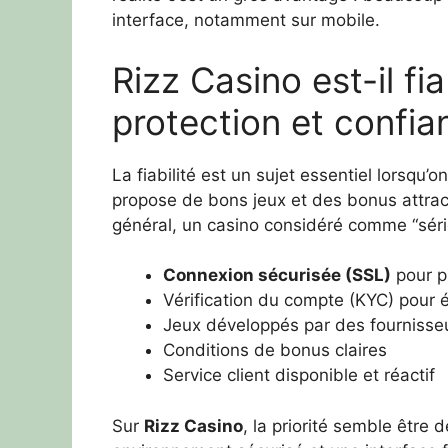
interface, notamment sur mobile.
Rizz Casino est-il fi
protection et confia
La fiabilité est un sujet essentiel lorsqu
propose de bons jeux et des bonus attracti
général, un casino considéré comme “séri
Connexion sécurisée (SSL)
pour p
Vérification du compte (KYC) pour é
Jeux développés par des fournisse
Conditions de bonus claires
Service client disponible et réactif
Sur
Rizz Casino
, la priorité semble être