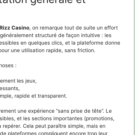
Rizz Casino
, on remarque tout de suite un effort
t généralement structuré de façon intuitive : les
essibles en quelques clics, et la plateforme donne
our une utilisation rapide, sans friction.
choses :
lement les jeux,
ressants,
mple, rapide et transparent.
rement une expérience “sans prise de tête”. Le
sibles, et les sections importantes (promotions,
à repérer. Cela peut paraître simple, mais en
 de plateformes compliquent encore trop leur