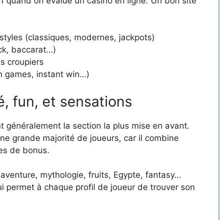
 1 quand on évalue un casino en ligne. Un bon site
styles (classiques, modernes, jackpots)
ack, baccarat…)
is croupiers
sh games, instant win…)
é, fun, et sensations
t généralement la section la plus mise en avant.
’une grande majorité de joueurs, car il combine
es de bonus.
aventure, mythologie, fruits, Egypte, fantasy…
qui permet à chaque profil de joueur de trouver son