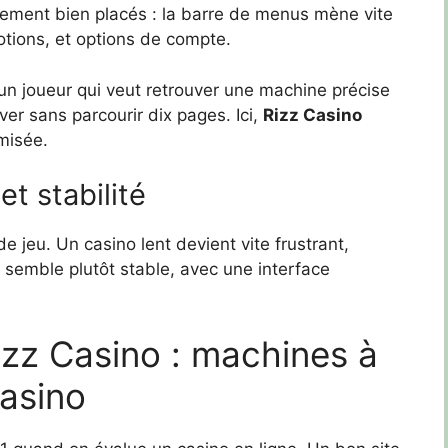
alement bien placés : la barre de menus mène vite
motions, et options de compte.
un joueur qui veut retrouver une machine précise
uver sans parcourir dix pages. Ici,
Rizz Casino
misée.
t stabilité
de jeu. Un casino lent devient vite frustrant,
 semble plutôt stable, avec une interface
izz Casino : machines à
casino